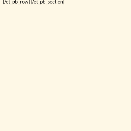
[/et_pb_row] [/et_pb_section]