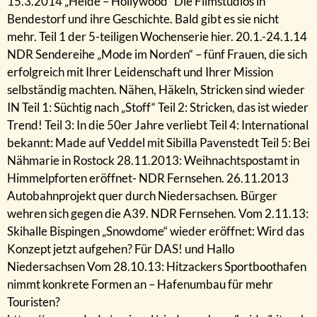
15.3.2014 „Heide – Hollywood“ Die Filmstudios in
Bendestorf und ihre Geschichte. Bald gibt es sie nicht
mehr. Teil 1 der 5-teiligen Wochenserie hier. 20.1.-24.1.14
NDR Sendereihe „Mode im Norden“ – fünf Frauen, die sich
erfolgreich mit Ihrer Leidenschaft und Ihrer Mission
selbständig machten. Nähen, Häkeln, Stricken sind wieder
IN Teil 1: Süchtig nach „Stoff“ Teil 2: Stricken, das ist wieder
Trend! Teil 3: In die 50er Jahre verliebt Teil 4: International
bekannt: Made auf Veddel mit Sibilla Pavenstedt Teil 5: Bei
Nähmarie in Rostock 28.11.2013: Weihnachtspostamt in
Himmelpforten eröffnet- NDR Fernsehen. 26.11.2013
Autobahnprojekt quer durch Niedersachsen. Bürger
wehren sich gegen die A39. NDR Fernsehen. Vom 2.11.13:
Skihalle Bispingen „Snowdome“ wieder eröffnet: Wird das
Konzept jetzt aufgehen? Für DAS! und Hallo
Niedersachsen Vom 28.10.13: Hitzackers Sportboothafen
nimmt konkrete Formen an – Hafenumbau für mehr
Touristen?